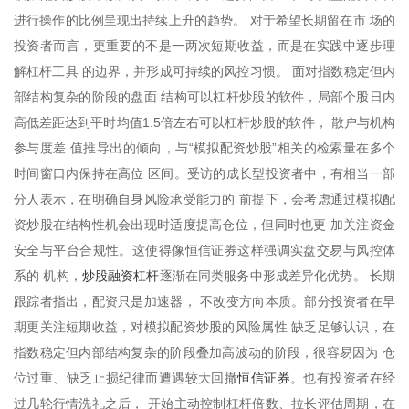
进行操作的比例呈现出持续上升的趋势。 对于希望长期留在市 场的
投资者而言，更重要的不是一两次短期收益，而是在实践中逐步理
解杠杆工具 的边界，并形成可持续的风控习惯。 面对指数稳定但内
部结构复杂的阶段的盘面 结构可以杠杆炒股的软件，局部个股日内
高低差距达到平时均值1.5倍左右可以杠杆炒股的软件， 散户与机构
参与度差 值推导出的倾向，与“模拟配资炒股”相关的检索量在多个
时间窗口内保持在高位 区间。受访的成长型投资者中，有相当一部
分人表示，在明确自身风险承受能力的 前提下，会考虑通过模拟配
资炒股在结构性机会出现时适度提高仓位，但同时也更 加关注资金
安全与平台合规性。这使得像恒信证券这样强调实盘交易与风控体
炒股融资杠杆
系的 机构，
逐渐在同类服务中形成差异化优势。 长期
跟踪者指出，配资只是加速器， 不改变方向本质。部分投资者在早
期更关注短期收益，对模拟配资炒股的风险属性 缺乏足够认识，在
指数稳定但内部结构复杂的阶段叠加高波动的阶段，很容易因为 仓
恒信证券
位过重、缺乏止损纪律而遭遇较大回撤
。也有投资者在经
过几轮行情洗礼之后， 开始主动控制杠杆倍数、拉长评估周期，在