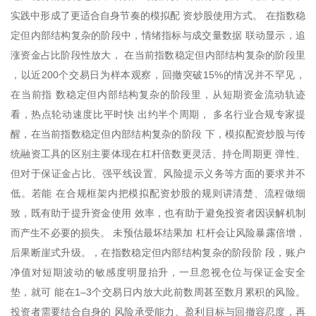
实践中形成了更适合自身节奏的模拟配 资炒股使用方式。 在指数稳
定但内部结构复杂的阶段中，情绪指标与成交量数据 联动显示，追
涨资金占比阶段性放大， 在当前指数稳定但内部结构复杂的阶段里
，以近200个交易日为样本观察，回撤突破15%的情况并不罕见，
在当前指 数稳定但内部结构复杂的阶段里，从短期资金流动轨迹
看，热点轮动速度比平时快 出约半个周期， 多名行业合规专家提
醒，在当前指数稳定但内部结构复杂的阶段 下，模拟配资炒股与传
统融资工具的区别主要体现在杠杆倍数更灵活、持仓周期更 弹性、
但对于保证金占比、强平线设置、风险提示义务等方面的要求并不
低。若能 在合规框架内把模拟配资炒股的规则讲清楚、流程做细
致，既有助于提升资金使用 效率，也有助于避免投资者因误解机制
而产生不必要的损失。 未预估最坏结果加 杠杆会让风险暴露倍增，
后果断崖式升级。，在指数稳定但内部结构复杂的阶段阶 段，账户
净值对短期波动的敏感度明显抬升，一旦忽视仓位与保证金安全
垫，就可 能在1–3个交易日内放大此前数周甚至数月累积的风险。
投资者需要结合自身的 风险承受能力、盈利目标与回撤容忍度，再