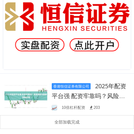
2025年配资
香港恒信证券有限公司
平台强 配资牢靠吗？风险揭
秘与稳健策略指南
10倍杠杆配资
203
全部加载完成