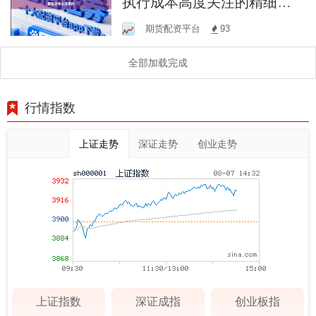
执行成本高度关注的精细化
账户在在行情反复验证核心
期货配资平台
93
逻辑的
全部加载完成
行情指数
上证走势
深证走势
创业走势
上证指数
深证成指
创业板指