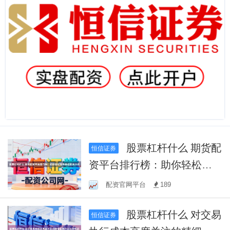
股票杠杆什么 期货配
恒信证券
资平台排行榜：助你轻松选
择最佳配资方案
配资官网平台
189
股票杠杆什么 对交易
恒信证券