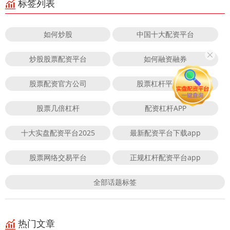
标签列表
如何炒股
中国十大配资平台
炒股股票配资平台
如何融资融券
股票配资官方公司
股票杠杆平台排行
股票几倍杠杆
配资杠杆APP
十大实盘配资平台2025
最新配资平台下载app
股票网络交易平台
正规杠杆配资平台app
全部话题标签
热门文章