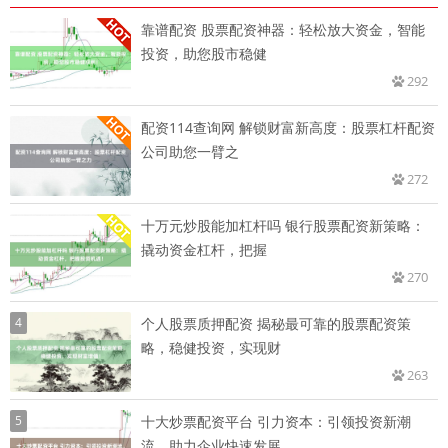
靠谱配资 股票配资神器：轻松放大资金，智能
投资，助您股市稳健
292
配资114查询网 解锁财富新高度：股票杠杆配资
公司助您一臂之
272
十万元炒股能加杠杆吗 银行股票配资新策略：
撬动资金杠杆，把握
270
4
个人股票质押配资 揭秘最可靠的股票配资策
略，稳健投资，实现财
263
5
十大炒票配资平台 引力资本：引领投资新潮
流，助力企业快速发展