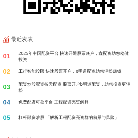
最近发表
2025年中国配资平台 快速开通股票账户，鑫配资助您稳健
01
投资
02
工行智能投顾 快速股票开户，e明道配资助您轻松赚钱
配资炒股配资按天配资 股票开户b明道配资，助您投资更轻
03
松
04
免费配资可盈平台 工程配资亮资解释
05
杠杆融资炒股 「解析工程配资亮资群的前景与风险」