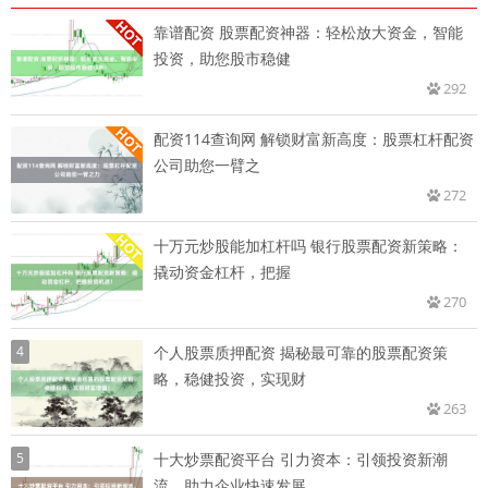
靠谱配资 股票配资神器：轻松放大资金，智能
投资，助您股市稳健
292
配资114查询网 解锁财富新高度：股票杠杆配资
公司助您一臂之
272
十万元炒股能加杠杆吗 银行股票配资新策略：
撬动资金杠杆，把握
270
4
个人股票质押配资 揭秘最可靠的股票配资策
略，稳健投资，实现财
263
5
十大炒票配资平台 引力资本：引领投资新潮
流，助力企业快速发展