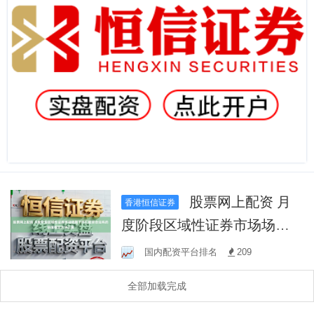
股票网上配资 月
香港恒信证券
度阶段区域性证券市场场景
下外汇配资合法吗的估值锚
国内配资平台排名
209
定方法以策
全部加载完成