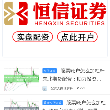
股票账户怎么加杠杆
恒信证券
东北期货配资：助力投资者
掘金期货市场
配资大白话解释
221
股票账户怎么加杠
香港恒信证券