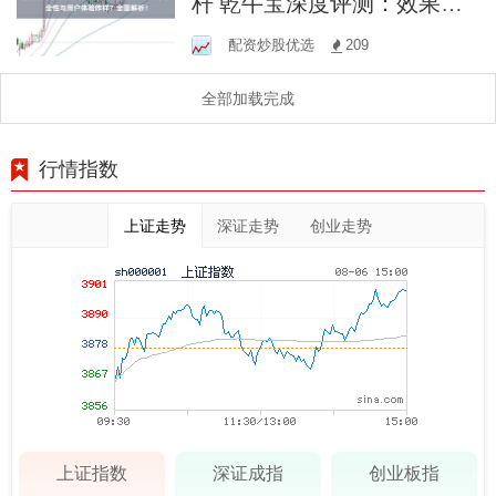
杆 乾牛宝深度评测：效果、
安全性与用户体验咋样？全
配资炒股优选
209
面解析！
全部加载完成
行情指数
上证走势
深证走势
创业走势
上证指数
深证成指
创业板指