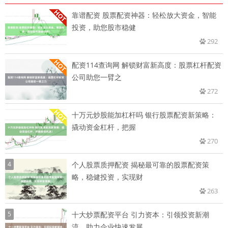
靠谱配资 股票配资神器：轻松放大资金，智能
投资，助您股市稳健
292
配资114查询网 解锁财富新高度：股票杠杆配资
公司助您一臂之
272
十万元炒股能加杠杆吗 银行股票配资新策略：
撬动资金杠杆，把握
270
4
个人股票质押配资 揭秘最可靠的股票配资策
略，稳健投资，实现财
263
5
十大炒票配资平台 引力资本：引领投资新潮
流，助力企业快速发展