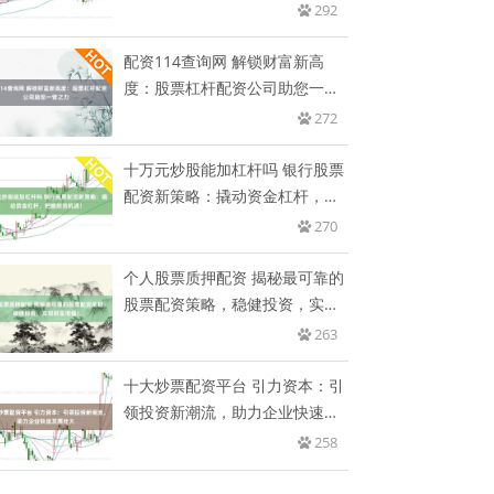
健
292
配资114查询网 解锁财富新高
度：股票杠杆配资公司助您一臂
之
272
十万元炒股能加杠杆吗 银行股票
配资新策略：撬动资金杠杆，把
握
270
个人股票质押配资 揭秘最可靠的
股票配资策略，稳健投资，实现
财
263
十大炒票配资平台 引力资本：引
领投资新潮流，助力企业快速发
展
258