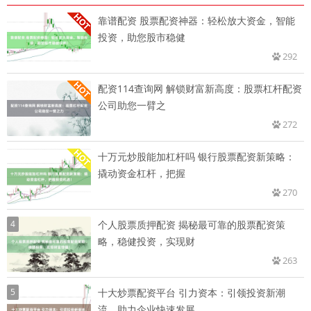
靠谱配资 股票配资神器：轻松放大资金，智能
投资，助您股市稳健
292
配资114查询网 解锁财富新高度：股票杠杆配资
公司助您一臂之
272
十万元炒股能加杠杆吗 银行股票配资新策略：
撬动资金杠杆，把握
270
4
个人股票质押配资 揭秘最可靠的股票配资策
略，稳健投资，实现财
263
5
十大炒票配资平台 引力资本：引领投资新潮
流，助力企业快速发展